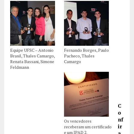
Equipe UFSC – Antonio
Fernando Borges, Paulo
Brasil, Thales Camargo,
Pacheco, Thales
Renata Bassani, Simone
Camargo
Feldmann
C
o
nf
Os vencedores
ir
receberam um certificado
e um IPAD 2.
a