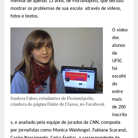
menina de apenas 13 anos, de Florianópolis, que decidiu
mostrar os problemas de sua escola através de vídeos,
fotos e textos.
O vídeo
dos
alunos
da
UFSC
foi
escolhi
do
entre
Isadora Faber, estudantes de Florianópolis,
mais
criadora do página Diário de Classe, no Facebook.
de 200
inscrito
s, e avaliado pela equipe de jurados da CNN, composta
por jornalistas como Monica Waldvogel, Fabiana Scaranzi,